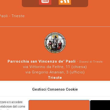
oli - Trieste
Parrocchia san Vincenzo de' Paoli
-
Diocesi di Trieste
via Vittorino da Feltre, 11 (chiesa)
via Gregorio Ananian, 3 (ufficio)
Trieste
Tel.
040/390250
https://www.svdp-trieste.it
-
parrocchia@svdp-trieste.it
Gestisci Consenso Cookie
Informativa privacy
-
Informativa cookie
izzare e/o accedere
i elaborare dati come