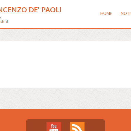
NCENZO DE' PAOLI
HOME
NOTI
e
te.it