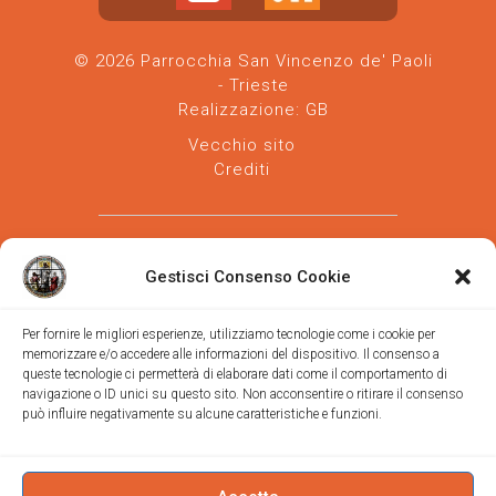
© 2026 Parrocchia San Vincenzo de' Paoli
- Trieste
Realizzazione:
GB
Vecchio sito
Crediti
Gestisci Consenso Cookie
Per fornire le migliori esperienze, utilizziamo tecnologie come i cookie per
memorizzare e/o accedere alle informazioni del dispositivo. Il consenso a
Parrocchia san Vincenzo de' Paoli
-
queste tecnologie ci permetterà di elaborare dati come il comportamento di
Diocesi
navigazione o ID unici su questo sito. Non acconsentire o ritirare il consenso
di Trieste
può influire negativamente su alcune caratteristiche e funzioni.
via Vittorino da Feltre, 11 (chiesa)
via Gregorio Ananian, 3 (ufficio)
Trieste
Tel.
040/390250