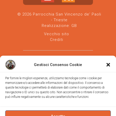
© 2026 Parrocchia San Vincenzo de' Paoli
- Trieste
Realizzazione:
GB
Vecchio sito
Crediti
Gestisci Consenso Cookie
Per fornire le migliori esperienze, utilizziamo tecnologie come i cookie per
memorizzare e/o accedere alle informazioni del dispositivo. Il consenso a
Parrocchia san Vincenzo de' Paoli
-
queste tecnologie ci permetterà di elaborare dati come il comportamento di
Diocesi
navigazione o ID unici su questo sito. Non acconsentire o ritirare il consenso
di Trieste
può influire negativamente su alcune caratteristiche e funzioni.
via Vittorino da Feltre, 11 (chiesa)
via Gregorio Ananian, 3 (ufficio)
Trieste
Tel.
040/390250