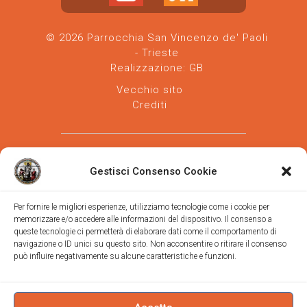
© 2026 Parrocchia San Vincenzo de' Paoli
- Trieste
Realizzazione:
GB
Vecchio sito
Crediti
Gestisci Consenso Cookie
Per fornire le migliori esperienze, utilizziamo tecnologie come i cookie per
memorizzare e/o accedere alle informazioni del dispositivo. Il consenso a
Parrocchia san Vincenzo de' Paoli
-
queste tecnologie ci permetterà di elaborare dati come il comportamento di
Diocesi
navigazione o ID unici su questo sito. Non acconsentire o ritirare il consenso
di Trieste
può influire negativamente su alcune caratteristiche e funzioni.
via Vittorino da Feltre, 11 (chiesa)
via Gregorio Ananian, 3 (ufficio)
Trieste
Tel.
040/390250