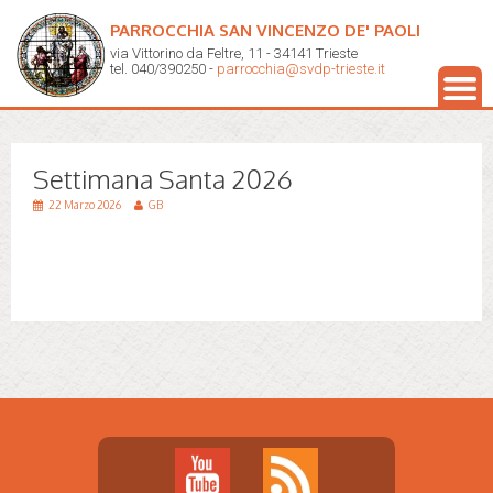
PARROCCHIA SAN VINCENZO DE' PAOLI
via Vittorino da Feltre, 11 - 34141 Trieste
tel. 040/390250 -
parrocchia@svdp-trieste.it
Settimana Santa 2026
22 Marzo 2026
GB