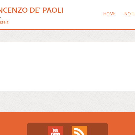
NCENZO DE' PAOLI
HOME
NOTI
e
te.it