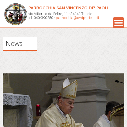
PARROCCHIA SAN VINCENZO DE' PAOLI
via Vittorino da Feltre, 11 - 34141 Trieste
tel. 040/390250 -
parrocchia@svdp-trieste.it
News