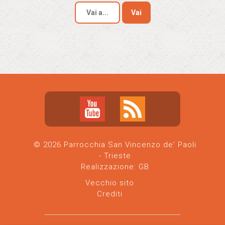
Vai
© 2026 Parrocchia San Vincenzo de' Paoli
- Trieste
Realizzazione:
GB
Vecchio sito
Crediti