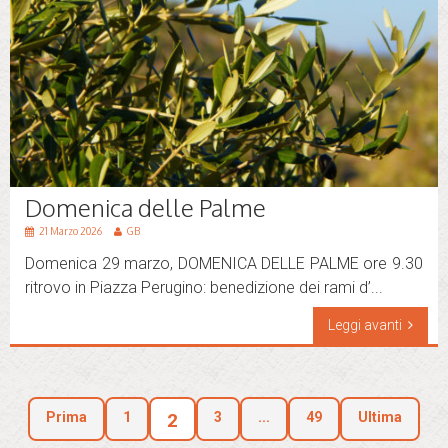
Domenica delle Palme
21 Marzo 2026
GB
Domenica 29 marzo, DOMENICA DELLE PALME ore 9.30
ritrovo in Piazza Perugino: benedizione dei rami d’...
Leggi avanti
Prima
1
2
3
...
49
Ultima