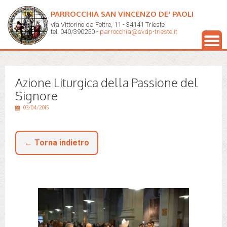
PARROCCHIA SAN VINCENZO DE' PAOLI
via Vittorino da Feltre, 11 - 34141 Trieste
tel. 040/390250 -
parrocchia@svdp-trieste.it
Azione Liturgica della Passione del
Signore
03/04/2015
← Torna indietro