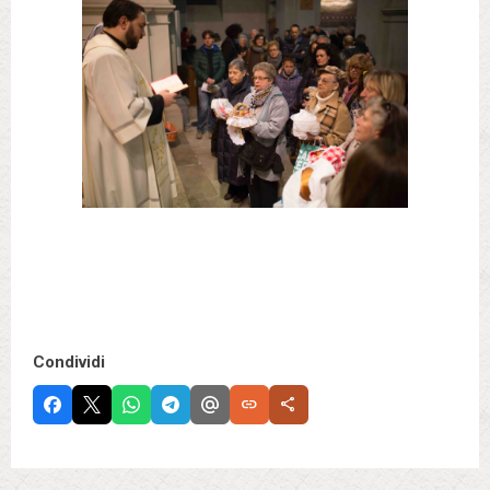
Condividi
link
share