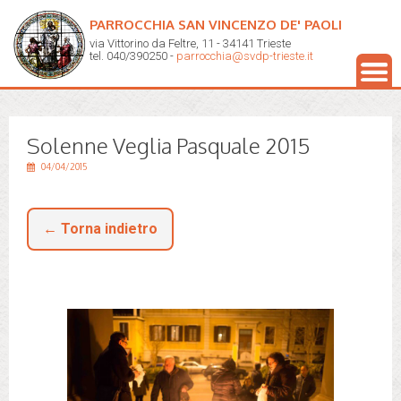
PARROCCHIA SAN VINCENZO DE' PAOLI
via Vittorino da Feltre, 11 - 34141 Trieste
tel. 040/390250 -
parrocchia@svdp-trieste.it
Solenne Veglia Pasquale 2015
04/04/2015
← Torna indietro