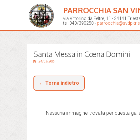
PARROCCHIA SAN VI
via Vittorino da Feltre, 11 - 34141 Triest
tel. 040/390250 -
parrocchia@svdp-tries
Santa Messa in Cœna Domini
24/03/2016
← Torna indietro
Nessuna immagine trovata per questa galle