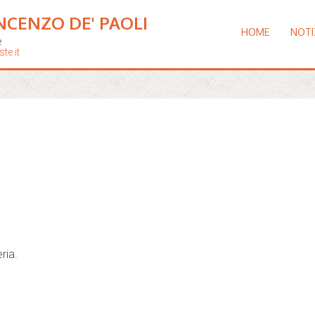
NCENZO DE' PAOLI
HOME
NOTI
e
te.it
ria.