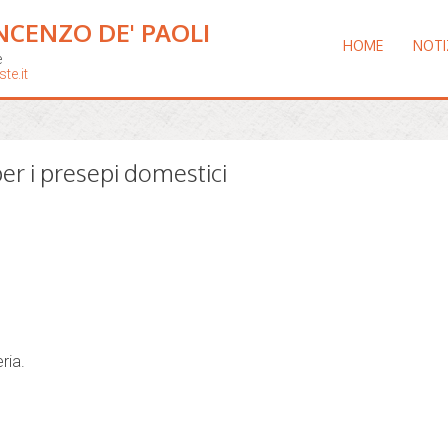
NCENZO DE' PAOLI
HOME
NOTI
e
te.it
r i presepi domestici
ria.