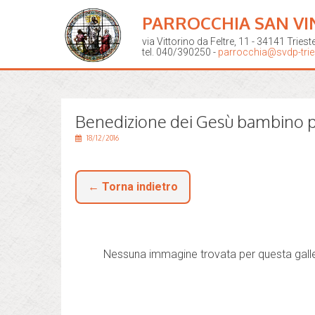
PARROCCHIA SAN VI
via Vittorino da Feltre, 11 - 34141 Triest
tel. 040/390250 -
parrocchia@svdp-tries
Benedizione dei Gesù bambino pe
18/12/2016
← Torna indietro
Nessuna immagine trovata per questa galle