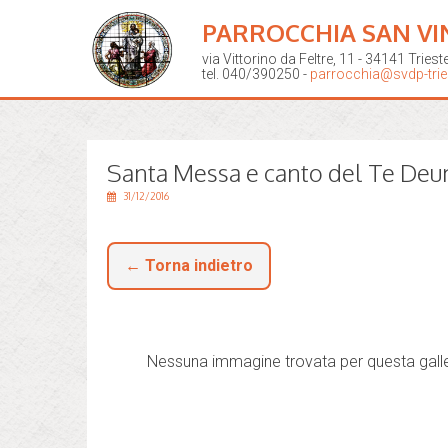
PARROCCHIA SAN VI
via Vittorino da Feltre, 11 - 34141 Triest
tel. 040/390250 -
parrocchia@svdp-tries
Santa Messa e canto del Te De
31/12/2016
← Torna indietro
Nessuna immagine trovata per questa galle