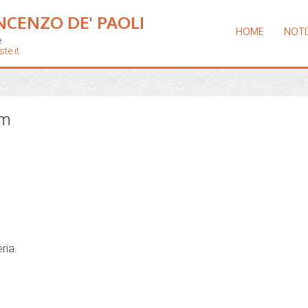
NCENZO DE' PAOLI
HOME
NOTI
e
te.it
um
ria.