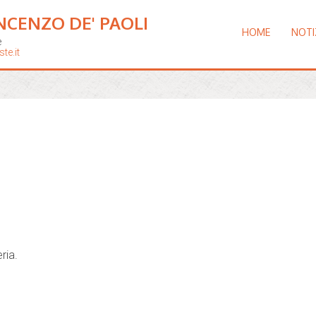
NCENZO DE' PAOLI
HOME
NOTI
e
te.it
ria.