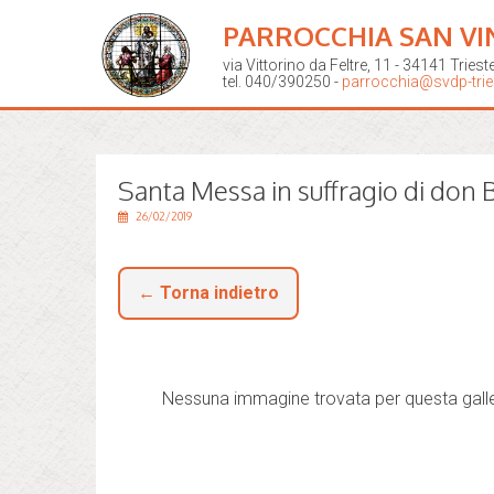
PARROCCHIA SAN VI
via Vittorino da Feltre, 11 - 34141 Triest
tel. 040/390250 -
parrocchia@svdp-tries
Santa Messa in suffragio di don
26/02/2019
← Torna indietro
Nessuna immagine trovata per questa galle