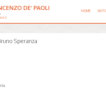
NCENZO DE' PAOLI
HOME
NOTI
e
te.it
 Bruno Speranza
ria.