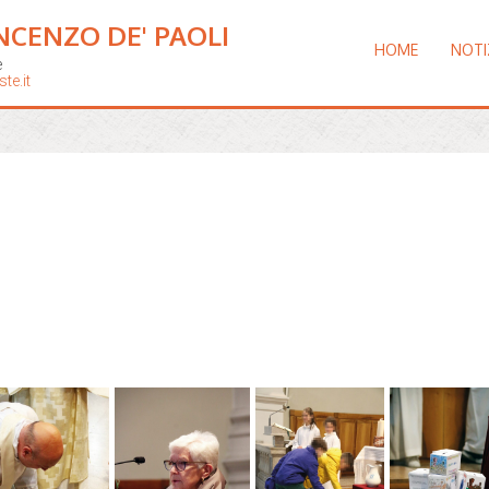
NCENZO DE' PAOLI
HOME
NOTI
e
te.it