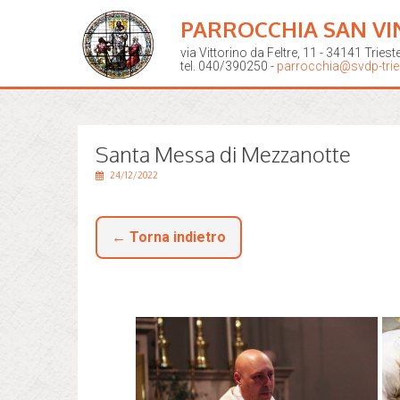
PARROCCHIA SAN VI
via Vittorino da Feltre, 11 - 34141 Triest
tel. 040/390250 -
parrocchia@svdp-tries
Santa Messa di Mezzanotte
24/12/2022
← Torna indietro