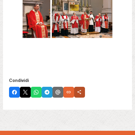
Condividi
link
share