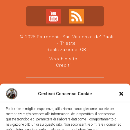
© 2026 Parrocchia San Vincenzo de' Paoli
- Trieste
Realizzazione:
GB
Vecchio sito
Crediti
Gestisci Consenso Cookie
Per fornire le migliori esperienze, utilizziamo tecnologie come i cookie per
memorizzare e/o accedere alle informazioni del dispositivo. Il consenso a
Parrocchia san Vincenzo de' Paoli
-
queste tecnologie ci permetterà di elaborare dati come il comportamento di
Diocesi
navigazione o ID unici su questo sito. Non acconsentire o ritirare il consenso
di Trieste
può influire negativamente su alcune caratteristiche e funzioni.