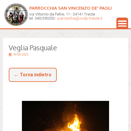
PARROCCHIA SAN VINCENZO DE' PAOLI
via Vittorino da Feltre, 11 - 34141 Trieste
tel. 040/390250 -
parrocchia@svdp-trieste.it
Veglia Pasquale
19/04/2025
← Torna indietro