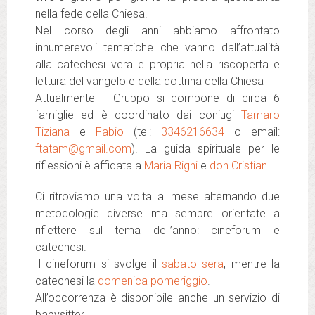
nella fede della Chiesa.
Nel corso degli anni abbiamo affrontato
innumerevoli tematiche che vanno dall’attualità
alla catechesi vera e propria nella riscoperta e
lettura del vangelo e della dottrina della Chiesa
Attualmente il Gruppo si compone di circa 6
famiglie ed è coordinato dai coniugi
Tamaro
Tiziana
e
Fabio
(tel:
3346216634
o email:
ftatam@gmail.com
). La guida spirituale per le
riflessioni è affidata a
Maria Righi
e
don Cristian
.
Ci ritroviamo una volta al mese alternando due
metodologie diverse ma sempre orientate a
riflettere sul tema dell’anno: cineforum e
catechesi.
Il cineforum si svolge il
sabato sera
, mentre la
catechesi la
domenica pomeriggio
.
All’occorrenza è disponibile anche un servizio di
babysitter