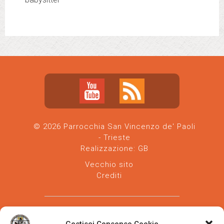
© 2026 Parrocchia San Vincenzo de' Paoli
- Trieste
Realizzazione:
GB
Vecchio sito
Crediti