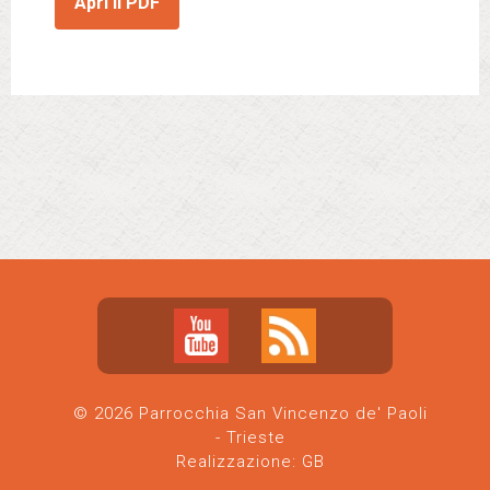
Apri il PDF
© 2026 Parrocchia San Vincenzo de' Paoli
- Trieste
Realizzazione:
GB