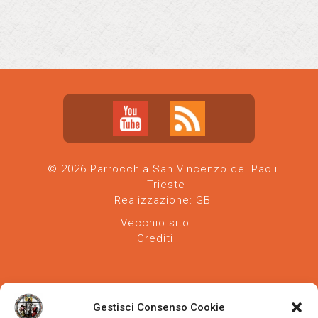
© 2026 Parrocchia San Vincenzo de' Paoli
- Trieste
Realizzazione:
GB
Vecchio sito
Crediti
Gestisci Consenso Cookie