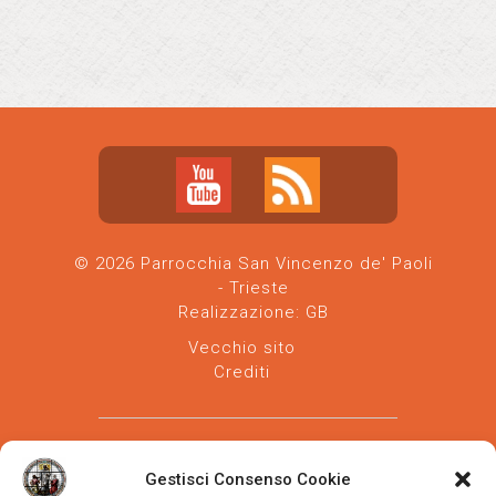
© 2026 Parrocchia San Vincenzo de' Paoli
- Trieste
Realizzazione:
GB
Vecchio sito
Crediti
Gestisci Consenso Cookie