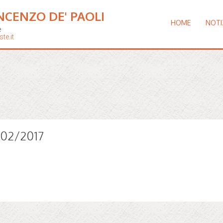
NCENZO DE' PAOLI
HOME
NOTI
e
te.it
0/02/2017