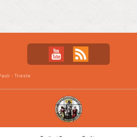
oli - Trieste
Parrocchia san Vincenzo de' Paoli
-
Diocesi di Trieste