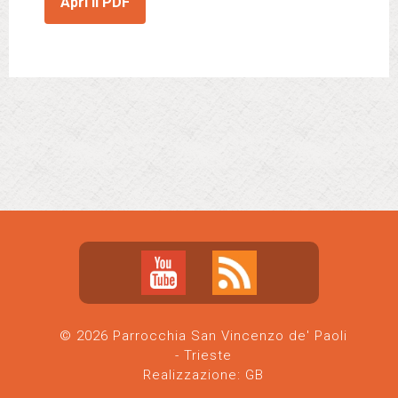
Apri il PDF
© 2026 Parrocchia San Vincenzo de' Paoli
- Trieste
Realizzazione:
GB