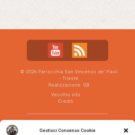
© 2026 Parrocchia San Vincenzo de' Paoli
- Trieste
Realizzazione:
GB
Vecchio sito
Crediti
Gestisci Consenso Cookie