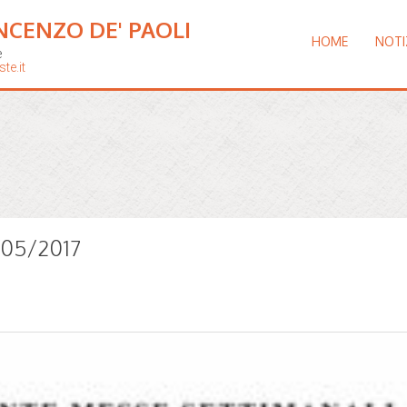
NCENZO DE' PAOLI
HOME
NOTI
e
te.it
9/05/2017