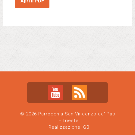
Apri il PDF
© 2026 Parrocchia San Vincenzo de' Paoli
- Trieste
Realizzazione:
GB