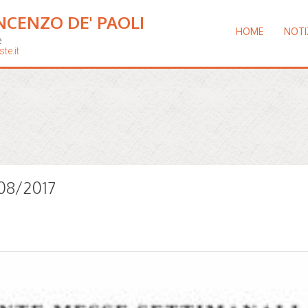
NCENZO DE' PAOLI
HOME
NOTI
e
te.it
/08/2017