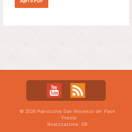
Apri il PDF
© 2026 Parrocchia San Vincenzo de' Paoli
- Trieste
Realizzazione:
GB