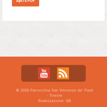
Apri il PDF
© 2026 Parrocchia San Vincenzo de' Paoli
- Trieste
Realizzazione:
GB