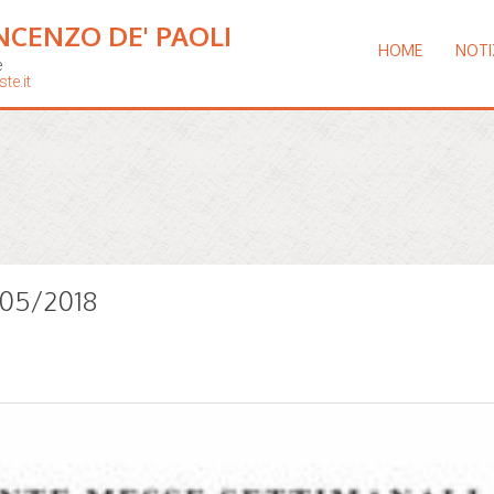
NCENZO DE' PAOLI
HOME
NOTI
e
te.it
7/05/2018