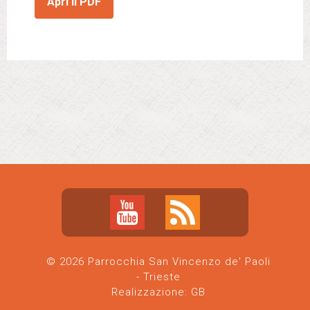
Apri il PDF
© 2026 Parrocchia San Vincenzo de' Paoli
- Trieste
Realizzazione:
GB