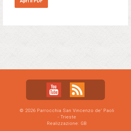
Apri il PDF
© 2026 Parrocchia San Vincenzo de' Paoli
- Trieste
Realizzazione:
GB