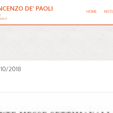
NCENZO DE' PAOLI
HOME
NOTI
e
te.it
/10/2018