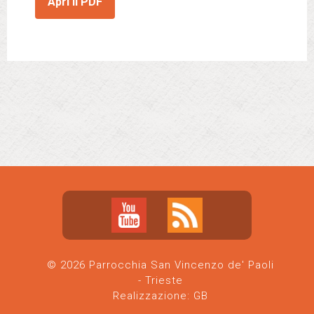
Apri il PDF
© 2026 Parrocchia San Vincenzo de' Paoli
- Trieste
Realizzazione:
GB