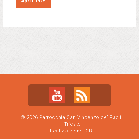
Apri il PDF
© 2026 Parrocchia San Vincenzo de' Paoli
- Trieste
Realizzazione:
GB