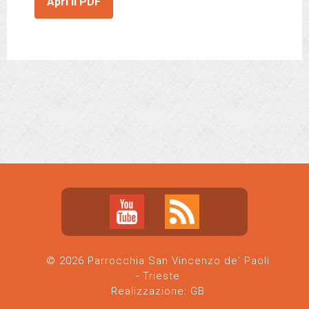
Apri il PDF
© 2026 Parrocchia San Vincenzo de' Paoli
- Trieste
Realizzazione:
GB