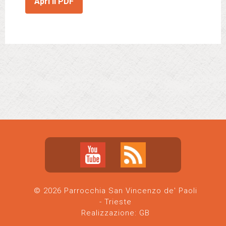
Apri il PDF
© 2026 Parrocchia San Vincenzo de' Paoli
- Trieste
Realizzazione:
GB