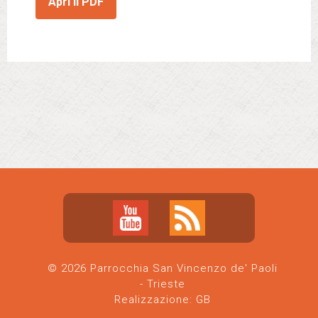
Apri il PDF
© 2026 Parrocchia San Vincenzo de' Paoli
- Trieste
Realizzazione:
GB