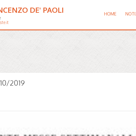
NCENZO DE' PAOLI
HOME
NOTI
e
te.it
/10/2019