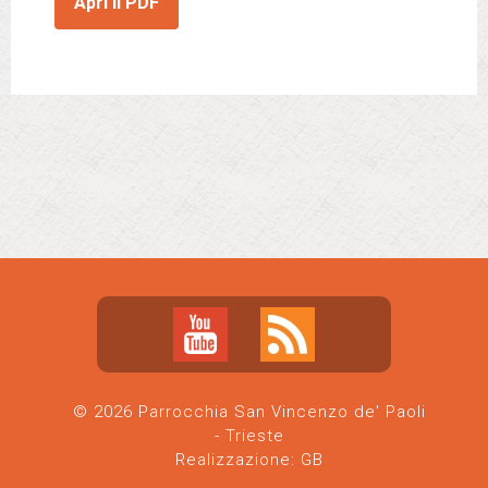
Apri il PDF
© 2026 Parrocchia San Vincenzo de' Paoli
- Trieste
Realizzazione:
GB