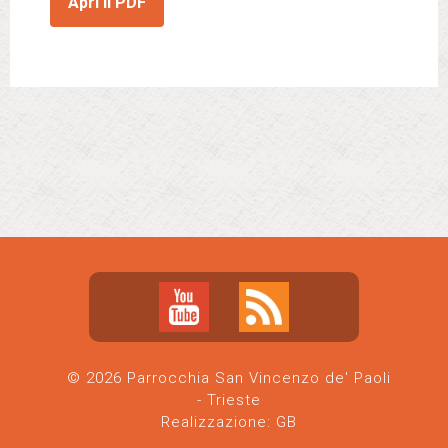
Apri il PDF
© 2026 Parrocchia San Vincenzo de' Paoli
- Trieste
Realizzazione:
GB