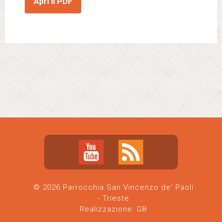
Apri il PDF
© 2026 Parrocchia San Vincenzo de' Paoli
- Trieste
Realizzazione:
GB