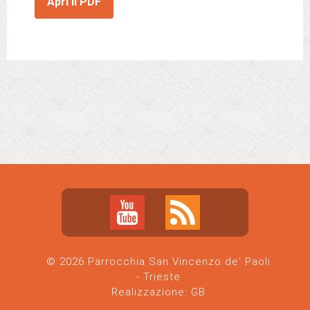
Apri il PDF
© 2026 Parrocchia San Vincenzo de' Paoli
- Trieste
Realizzazione:
GB