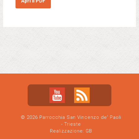
Apri il PDF
© 2026 Parrocchia San Vincenzo de' Paoli
- Trieste
Realizzazione:
GB