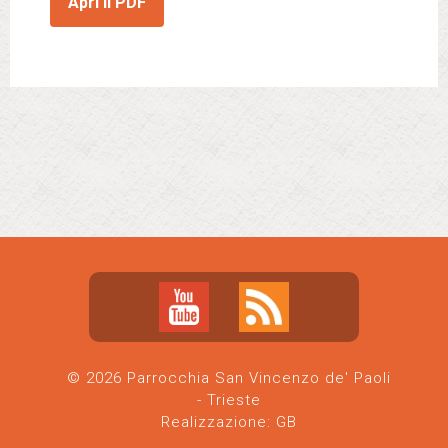
Apri il PDF
© 2026 Parrocchia San Vincenzo de' Paoli
- Trieste
Realizzazione:
GB