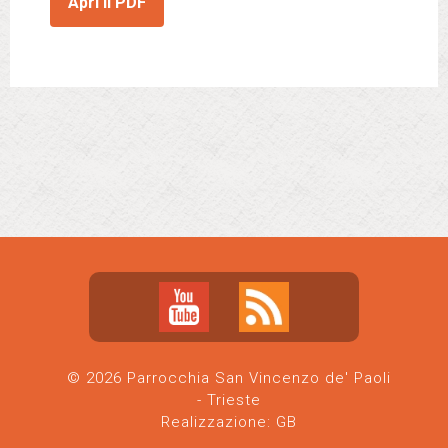
Apri il PDF
© 2026 Parrocchia San Vincenzo de' Paoli
- Trieste
Realizzazione:
GB