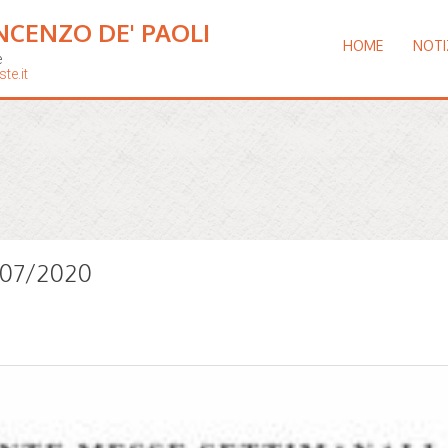
NCENZO DE' PAOLI
HOME
NOTI
e
te.it
7/07/2020