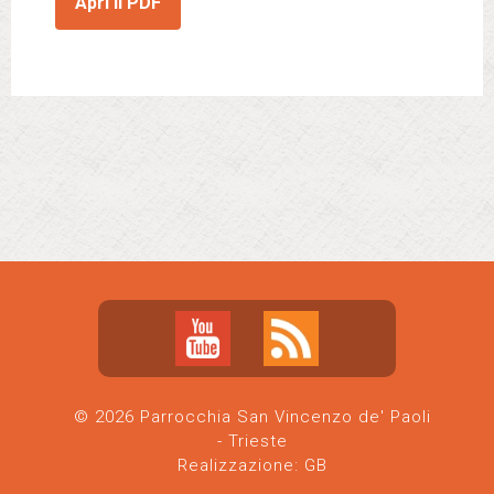
Apri il PDF
© 2026 Parrocchia San Vincenzo de' Paoli
- Trieste
Realizzazione:
GB