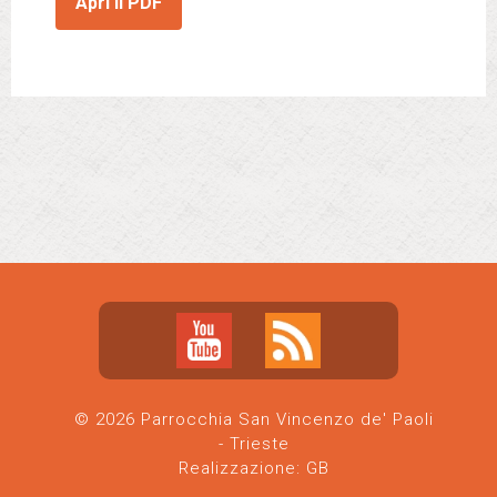
Apri il PDF
© 2026 Parrocchia San Vincenzo de' Paoli
- Trieste
Realizzazione:
GB