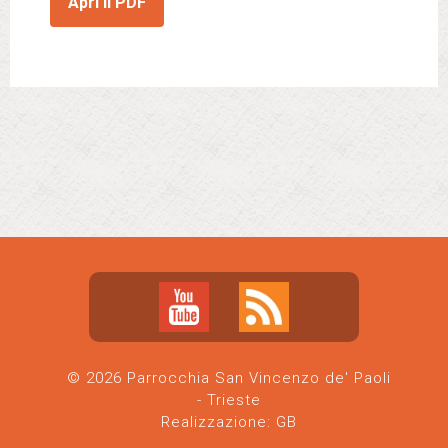
Apri il PDF
© 2026 Parrocchia San Vincenzo de' Paoli
- Trieste
Realizzazione:
GB