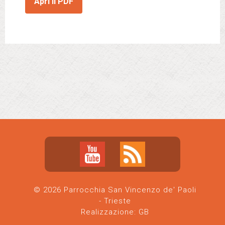
Apri il PDF
© 2026 Parrocchia San Vincenzo de' Paoli
- Trieste
Realizzazione:
GB